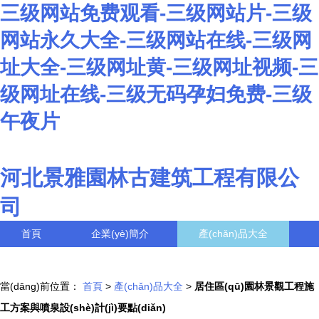
三级网站免费观看-三级网站片-三级
网站永久大全-三级网站在线-三级网
址大全-三级网址黄-三级网址视频-三
级网址在线-三级无码孕妇免费-三级
午夜片
河北景雅園林古建筑工程有限公
司
首頁
企業(yè)簡介
產(chǎn)品大全
聯(lián)系我們
企業(yè)信息
訪客留言
當(dāng)前位置：
首頁
>
產(chǎn)品大全
>
居住區(qū)園林景觀工程施
工方案與噴泉設(shè)計(jì)要點(diǎn)