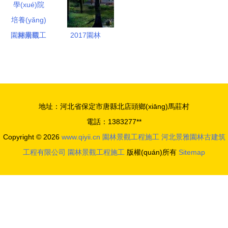
素
解析
(xiàng)設
(shè)計(jì)
湖南環
2017園林
(huán)境生
藝術(shù)
物職業(yè)
十大品牌排
技術(shù)
行榜揭曉
學(xué)院
園林景觀工
地址：河北省保定市唐縣北店頭鄉(xiāng)馬莊村
培養(yǎng)
程施工，哪
電話：1383277**
園林景觀工
個(gè)品牌
Copyright © 2026
www.qiyii.cn
園林景觀工程施工
河北景雅園林古建筑
程施工的綠
更勝一籌？
工程有限公司
園林景觀工程施工
版權(quán)所有
Sitemap
色工匠