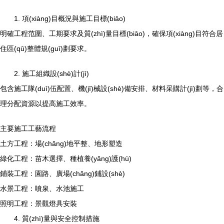
1. 項(xiàng)目概況與施工目標(biāo)
明確工程范圍、工期要求及質(zhì)量目標(biāo)，確保項(xiàng)目符合居
住區(qū)整體規(guī)劃要求。
2. 施工組織設(shè)計(jì)
包含施工隊(duì)伍配置、機(jī)械設(shè)備安排、材料采購計(jì)劃等，合
理分配資源以提高施工效率。
主要施工工藝流程
土方工程：場(chǎng)地平整、地形塑造
綠化工程：苗木選擇、種植養(yǎng)護(hù)
鋪裝工程：園路、廣場(chǎng)鋪設(shè)
水景工程：噴泉、水池施工
照明工程：景觀燈具安裝
4. 質(zhì)量與安全控制措施