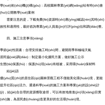
學(xué)術(shù)機(jī)構(gòu)：高校園林專業(yè)網(wǎng)站有時(shí)會
(huì)公開教學(xué)案例
需要注意的是，下載免費(fèi)資源時(shí)應(yīng)確認(rèn)其時(shí)
效性和適用性，最好咨詢專業(yè)人員進(jìn)行評(píng)估和調(diào)整。
四、施工注意事項(xiàng)
季節(jié)性因素：合理安排施工時(shí)間，避開雨季和極端天氣
居民協(xié)調(diào)：制定最小化擾民方案，做好施工公示
生態(tài)保護(hù)：保護(hù)現(xiàn)有植被，采用環(huán)保材料
結(jié)語
優(yōu)質(zhì)的居住區(qū)園林景觀工程不僅能美化環(huán)境，更能
提升社區(qū)活力。通過科學(xué)的施工方案和專業(yè)的設(shè)計
(jì)，結(jié)合合理的資源獲取途徑，可以有效地推進(jìn)項(xiàng)目實
(shí)施，為居民創(chuàng)造更美好的生活環(huán)境。