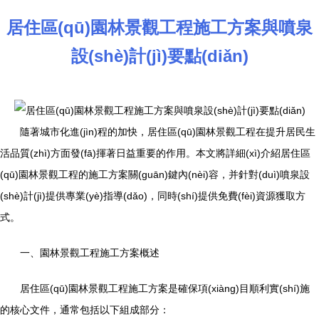
居住區(qū)園林景觀工程施工方案與噴泉
設(shè)計(jì)要點(diǎn)
隨著城市化進(jìn)程的加快，居住區(qū)園林景觀工程在提升居民生
活品質(zhì)方面發(fā)揮著日益重要的作用。本文將詳細(xì)介紹居住區
(qū)園林景觀工程的施工方案關(guān)鍵內(nèi)容，并針對(duì)噴泉設
(shè)計(jì)提供專業(yè)指導(dǎo)，同時(shí)提供免費(fèi)資源獲取方
式。
一、園林景觀工程施工方案概述
居住區(qū)園林景觀工程施工方案是確保項(xiàng)目順利實(shí)施
的核心文件，通常包括以下組成部分：