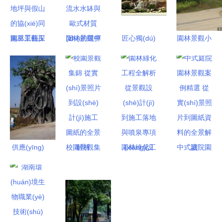
園林景觀工
園林景觀中
匠心獨(dú)
園林景觀小
程中彩色混
的藝術
運(yùn)，
品與節(jié)
凝土藝術
(shù)焦點
水韻靈動
點(diǎn)藝
(shù)壓印
(diǎn) 雙層
(dòng) 湖
術(shù) 從
地坪與假山
流水水缽與
南湘意園林
設(shè)計
的協(xié)同
歐式材質
施工隊(duì)
(jì)圖紙到
施工工藝探
(zhì)的選擇
專業(yè)噴
實(shí)景呈
討
泉設(shè)
現(xiàn)
供應(yīng)
校園景觀集
園林綠化工
中式庭院園
計(jì)展示
通州景觀假
錦 從實
程全解析
林景觀案例
樹大門配件
(shí)景照片
從景觀設
精選 從實
園林景觀工
到設(shè)
(shè)計(jì)
(shí)景照片
程施工的關
計(jì)施工
到施工落地
到圖紙資料
(guān)鍵要
圖紙的全景
與噴泉專項
的全景解讀