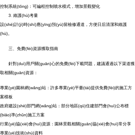
控制系統(tǒng)：可編程控制噴水模式，增加景觀變化
3. 維護(hù)考量
設(shè)計(jì)時(shí)應(yīng)預(yù)留檢修通道，方便日后清潔和維護
(hù)。
三、免費(fèi)資源獲取指南
針對(duì)用戶關(guān)心的免費(fèi)下載問題，建議通過以下渠道獲
取相關(guān)資源：
專業(yè)園林網(wǎng)站：許多專業(yè)平臺(tái)提供免費(fèi)的施工方
案模板
政府建設(shè)部門網(wǎng)站：部分地區(qū)住建部門會(huì)公布標
(biāo)準(zhǔn)施工方案
行業(yè)協(xié)會(huì)資源：園林景觀相關(guān)協(xié)會(huì)常分享
專業(yè)技術(shù)資料