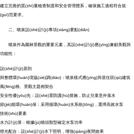
建立完善的質(zhì)量檢查制度和安全管理體系，確保施工過程符合規
(guī)范要求。
二、噴泉設(shè)計(jì)專項(xiàng)要點(diǎn)
噴泉作為園林景觀的重要元素，其設(shè)計(jì)應(yīng)兼顧美觀與
功能性：
設(shè)計(jì)原則
與整體環(huán)境協(xié)調(diào)：噴泉樣式應(yīng)與居住區(qū)建筑
風(fēng)格、景觀主題相契合
安全性優(yōu)先：設(shè)置防護(hù)措施，防止兒童意外落水
節(jié)能環(huán)保：采用循環(huán)水系統(tǒng)，選擇高效水泵
技術(shù)要素
水力計(jì)算：根據(jù)噴頭類型確定水泵功率
燈光配合：設(shè)計(jì)水下照明，增強(qiáng)夜間效果